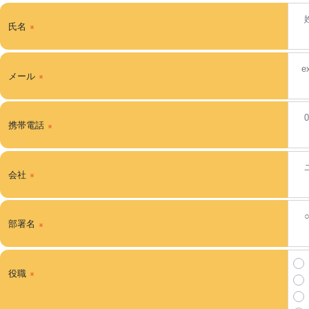
氏名
メール
携帯電話
会社
部署名
役職