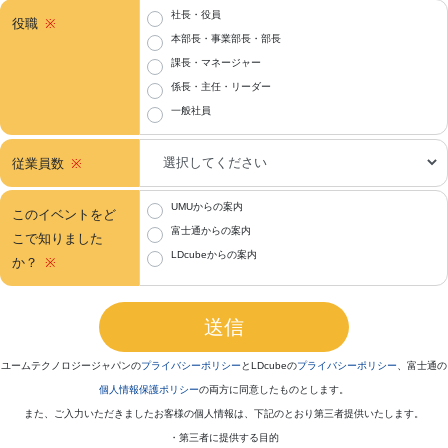
社長・役員
役職
本部長・事業部長・部長
課長・マネージャー
係長・主任・リーダー
一般社員
従業員数
UMUからの案内
このイベントをど
富士通からの案内
こで知りました
LDcubeからの案内
か？
ユームテクノロジージャパンの
プライバシーポリシー
とLDcubeの
プライバシーポリシー
、富士通の
個人情報保護ポリシー
の両方に同意したものとします。
また、ご入力いただきましたお客様の個人情報は、下記のとおり第三者提供いたします。
・第三者に提供する目的