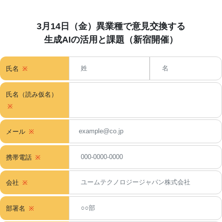
3月14日（金）異業種で意見交換する
生成AIの活用と課題
（新宿開催）
氏名
氏名（読み仮名）
メール
携帯電話
会社
部署名